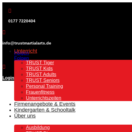

0177 7220404

info@trustmartialarts.de
Unterricht
Folgen
Folgen
TRUST Tiger

TRUST Kids
TRUST Adults
Login
TRUST Seniors
Personal Training
Frauenfitness
Unterrichtszeiten
Firmenangebote & Events
Kindergarten & Schooltalk
Über uns
Ausbildung