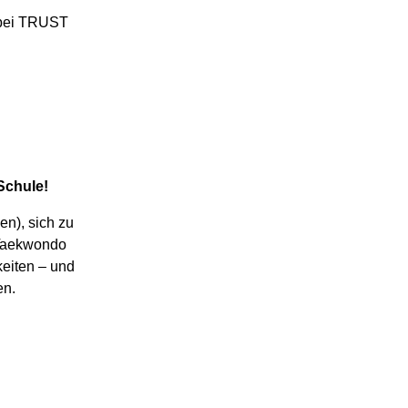
Schule!
en), sich zu
 Taekwondo
keiten – und
en.