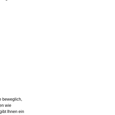
e beweglich,
en wie
bt Ihnen ein