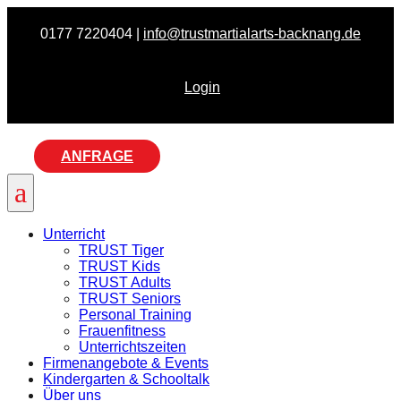
0177 7220404 |
info@trustmartialarts-backnang.de
Login
ANFRAGE
a
Unterricht
TRUST Tiger
TRUST Kids
TRUST Adults
TRUST Seniors
Personal Training
Frauenfitness
Unterrichtszeiten
Firmenangebote & Events
Kindergarten & Schooltalk
Über uns