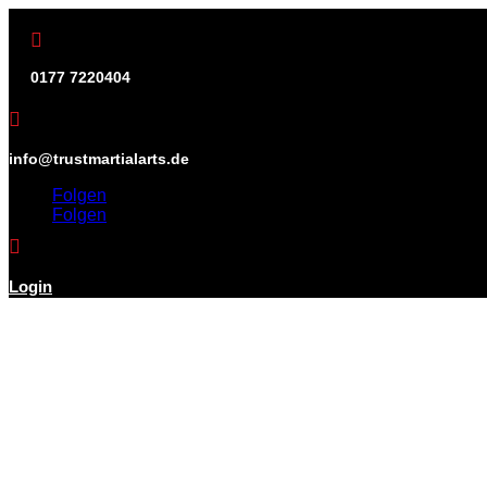

0177 7220404

info@trustmartialarts.de
Folgen
Folgen

Login