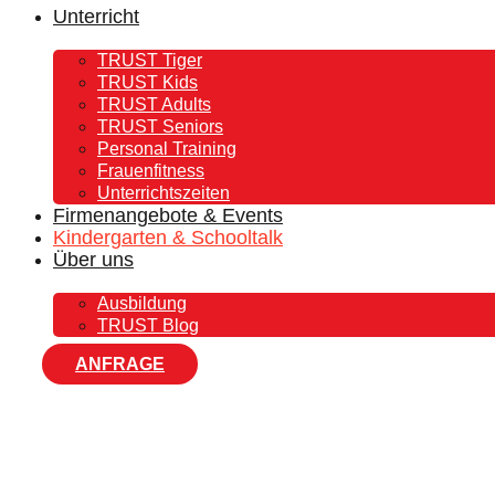
Unterricht
TRUST Tiger
TRUST Kids
TRUST Adults
TRUST Seniors
Personal Training
Frauenfitness
Unterrichtszeiten
Firmenangebote & Events
Kindergarten & Schooltalk
Über uns
Ausbildung
TRUST Blog
ANFRAGE