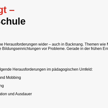
gt –
Schule
che
Herausforderungen
wider –
auch
in
Backnang.
Themen
wie
e
Bildungseinrichtungen
vor
Probleme.
Gerade
in
der
frühen
En
olgende
Herausforderungen
im
pädagogischen
Umfeld:
und
Mobbing
ung
ation
und
Ausdauer