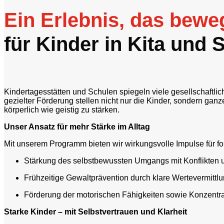
Ein Erlebnis, das bewe
für Kinder in Kita und 
Kindertagesstätten
und
Schulen
spiegeln
viele
gesellschaftli
gezielter
Förderung
stellen
nicht
nur
die
Kinder,
sondern
ganz
körperlich
wie
geistig
zu
stärken.
Unser
Ansatz
für
mehr
Stärke
im
Alltag
Mit
unserem
Programm
bieten
wir
wirkungsvolle
Impulse
für
f
Stärkung
des
selbstbewussten
Umgangs
mit
Konflikten
Frühzeitige
Gewaltprävention
durch
klare
Wertevermittl
Förderung
der
motorischen
Fähigkeiten
sowie
Konzentr
Starke
Kinder –
mit
Selbstvertrauen
und
Klarheit